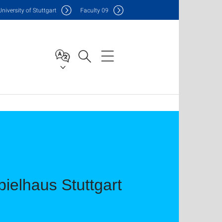
Uni
versity of Stuttgart
F
aculty
09
ielhaus Stuttgart