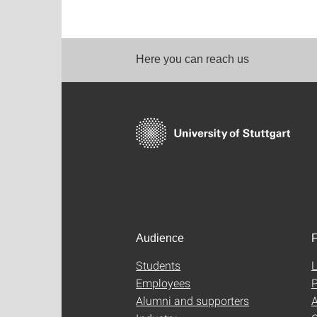
Here you can reach us
Audience
F
Students
L
Employees
P
Alumni and supporters
A