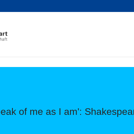
chaft
Speak of me as I am': Shakespear