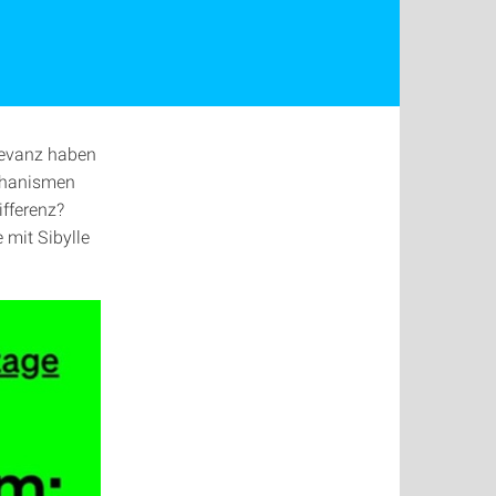
levanz haben
echanismen
ifferenz?
 mit Sibylle