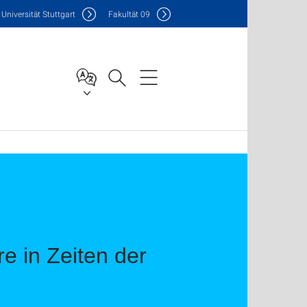
Uni
versität Stuttgart
F
akultät
09
e in Zeiten der