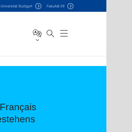
Uni
versität Stuttgart
F
akultät
09
 Français
Bestehens