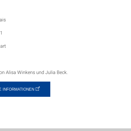
çais
51
art
von Alisa Winkens und Julia Beck.
E INFORMATIONEN