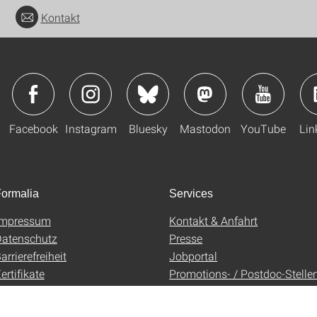
Kontakt
Facebook
Instagram
Bluesky
Mastodon
YouTube
Lin
ormalia
Services
Impressum
Kontakt & Anfahrt
atenschutz
Presse
arrierefreiheit
Jobportal
ertifikate
Promotions- / Postdoc-Stelle
AGB
Uni-Shop