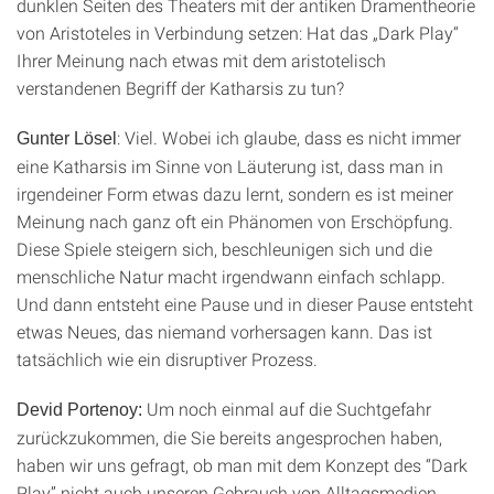
dunklen Seiten des Theaters mit der antiken Dramentheorie
von Aristoteles in Verbindung setzen: Hat das „Dark Play“
Ihrer Meinung nach etwas mit dem aristotelisch
verstandenen Begriff der Katharsis zu tun?
: Viel. Wobei ich glaube, dass es nicht immer
Gunter Lösel
eine Katharsis im Sinne von Läuterung ist, dass man in
irgendeiner Form etwas dazu lernt, sondern es ist meiner
Meinung nach ganz oft ein Phänomen von Erschöpfung.
Diese Spiele steigern sich, beschleunigen sich und die
menschliche Natur macht irgendwann einfach schlapp.
Und dann entsteht eine Pause und in dieser Pause entsteht
etwas Neues, das niemand vorhersagen kann. Das ist
tatsächlich wie ein disruptiver Prozess.
Um noch einmal auf die Suchtgefahr
Devid Portenoy:
zurückzukommen, die Sie bereits angesprochen haben,
haben wir uns gefragt, ob man mit dem Konzept des “Dark
Play” nicht auch unseren Gebrauch von Alltagsmedien