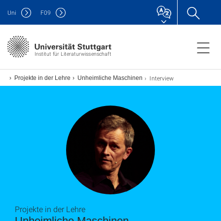
Uni
F
09
Institut für Literaturwissenschaft
Interview
ung
Projekte in der Lehre
Unheimliche Maschinen
Projekte in der Lehre
Unheimliche Maschinen