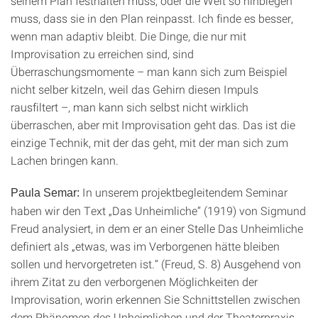
seinem Plan festhalten muss, oder die Welt so hinbiegen
muss, dass sie in den Plan reinpasst. Ich finde es besser,
wenn man adaptiv bleibt. Die Dinge, die nur mit
Improvisation zu erreichen sind, sind
Überraschungsmomente – man kann sich zum Beispiel
nicht selber kitzeln, weil das Gehirn diesen Impuls
rausfiltert –, man kann sich selbst nicht wirklich
überraschen, aber mit Improvisation geht das. Das ist die
einzige Technik, mit der das geht, mit der man sich zum
Lachen bringen kann.
In unserem projektbegleitendem Seminar
Paula Semar:
haben wir den Text „Das Unheimliche“ (1919) von Sigmund
Freud analysiert, in dem er an einer Stelle Das Unheimliche
definiert als „etwas, was im Verborgenen hätte bleiben
sollen und hervorgetreten ist.“ (Freud, S. 8) Ausgehend von
ihrem Zitat zu den verborgenen Möglichkeiten der
Improvisation, worin erkennen Sie Schnittstellen zwischen
dem Phänomen des Unheimlichen und der Theaterpraxis