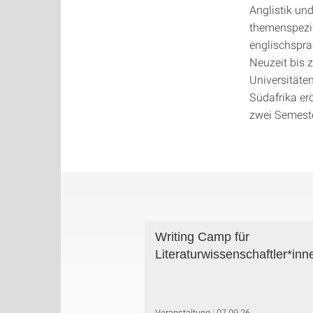
Anglistik un
themenspezi
englischspra
Neuzeit bis 
Universitäte
Südafrika er
zwei Semeste
Writing Camp für
Literaturwissenschaftler*inn
Veranstaltung
07.09.26