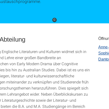
Austauschprogramme.
©
Abteilung
Öffnun
Anne-
g Englische Literaturen und Kulturen widmet sich in
Sophi
d Lehre einer großen Bandbreite an
Danto
chen von Early Modern Drama über Cognitive
ies bis hin zu Australian Studies. Dabei ist es uns ein
iegen, literatur- und kulturwissenschaftliche
gen miteinander zu verknüpfen und Studierende früh
Forschungsthemen heranzuführen. Dies spiegelt sich
rem Lehrangebot wider. Neben Überblickskursen zu
 Literaturgeschichte sowie der Literatur- und
e bieten die B.A. und M.A. Studiengänge im Bereich