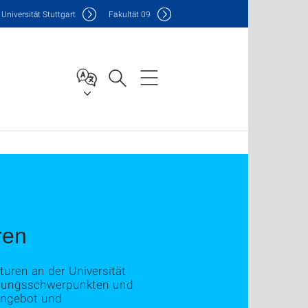
Uni
versität Stuttgart
F
akultät
09
ren
turen an der Universität
schungsschwerpunkten und
rangebot und