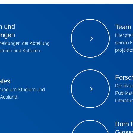
n und
Team
ungen
Hier ste
seinen 
 Meldungen der Abteilung
projekte
aturen und Kulturen.
Forsc
ales
Die aktu
 rund um Studium und
Publikat
 Ausland.
Literatu
Born D
Gloss