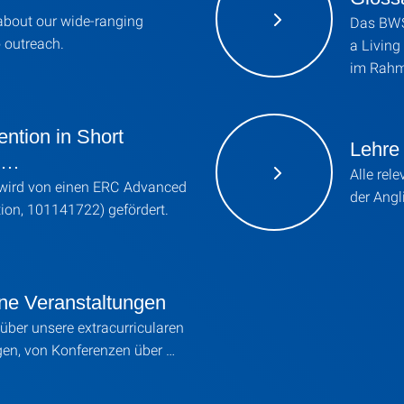
about our wide-ranging
Das BWS 
 outreach.
a Living
im Rah
tention in Short
Lehre
: …
Alle rel
 wird von einen ERC Advanced
der Angl
tion, 101141722) gefördert.
ne Veranstaltungen
 über unsere extracurricularen
gen, von Konferenzen über …