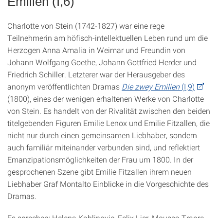
Emilien (I,6)
Charlotte von Stein (1742-1827) war eine rege
Teilnehmerin am höfisch-intellektuellen Leben rund um die
Herzogen Anna Amalia in Weimar und Freundin von
Johann Wolfgang Goethe, Johann Gottfried Herder und
Friedrich Schiller. Letzterer war der Herausgeber des
anonym veröffentlichten Dramas
Die zwey Emilien
(I,9)
(1800), eines der wenigen erhaltenen Werke von Charlotte
von Stein. Es handelt von der Rivalität zwischen den beiden
titelgebenden Figuren Emilie Lenox und Emilie Fitzallen, die
nicht nur durch einen gemeinsamen Liebhaber, sondern
auch familiär miteinander verbunden sind, und reflektiert
Emanzipationsmöglichkeiten der Frau um 1800. In der
gesprochenen Szene gibt Emilie Fitzallen ihrem neuen
Liebhaber Graf Montalto Einblicke in die Vorgeschichte des
Dramas.
Es sprechen: Helena Kablinovic, Felix Lier, Moussa Traore,