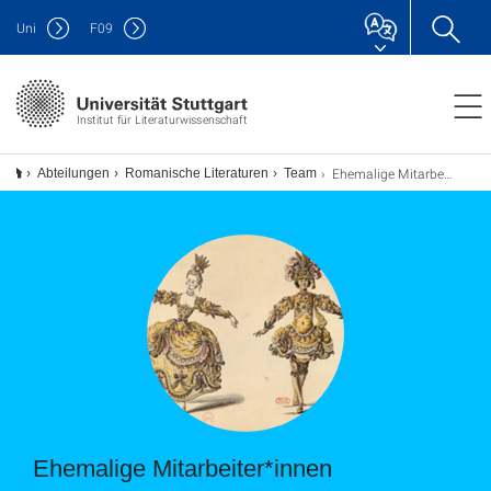
Uni
F
09
Institut für Literaturwissenschaft
Ehemalige Mitarbeiter
Abteilungen
Romanische Literaturen
Team
Ehemalige Mitarbeiter*innen