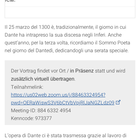
Il 25 marzo del 1300 è, tradizionalmente, il giorno in cui
Dante ha intrapreso la sua discesa negli Inferi. Anche
quest’anno, per la terza volta, ricordiamo il Sommo Poeta
nel giorno del Dantedì, dedicandogli una serata speciale.
Der Vortrag findet vor Ort /
statt und wird
in Präsenz
.
zusätzlich virtuell übertragen
Teilnahmelink:
https://us02web.zoom.us/j/88463324954?
pwd=OERaWiswS3V6bCtVbVpjRlJaNGZLdz09
Meeting-ID: 884 6332 4954
Kenncode: 973377
L’opera di Dante ci è stata trasmessa grazie al lavoro di