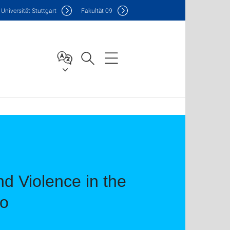
Uni
versität Stuttgart
F
akultät
09
nd Violence in the
to