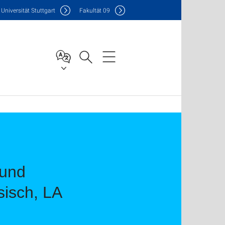
Uni
versität Stuttgart
F
akultät
09
 und
sisch, LA