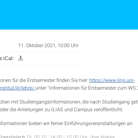
11. Oktober 2021, 10:00 Uhr
 iCal:
onen für die Erstsemester finden Sie hier:
https://www.ling.uni-
nstitut/ilr/lehre/
unter "Informationen für Erstsemester zum WS
lien mit Studiengangsinformationen, die nach Studiengang getr
eder die Anleitungen zu ILIAS und Campus veröffentlicht.
nformationen bieten wir ferner Einführungsveranstaltungen an
: Di. 05.10., 14.00 - 15.00 Uhr, über Webex
Französisch