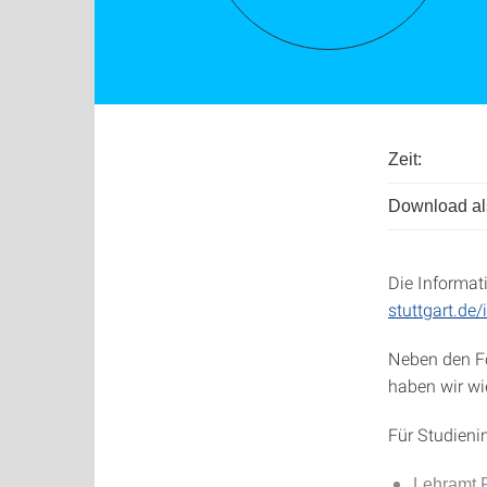
Zeit:
Download als
Die Informati
stuttgart.de/i
Neben den Fo
haben wir wi
Für Studieni
Lehramt 