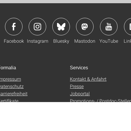
Facebook
Instagram
Bluesky
Mastodon
YouTube
Lin
ormalia
Services
Impressum
Kontakt & Anfahrt
atenschutz
Presse
arrierefreiheit
Jobportal
ertifikate
Promotions- / Postdoc-Stelle
AGB
Uni-Shop