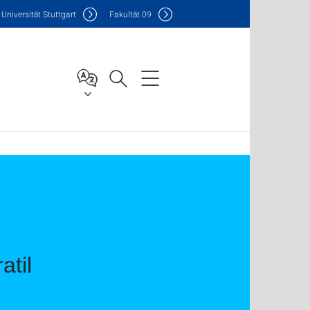
Uni
versität Stuttgart
F
akultät
09
atil