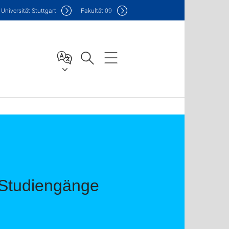
Uni
versität Stuttgart
F
akultät
09
.-Studiengänge