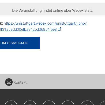
Die Veranstaltung findet online über Webex statt.
https://unistuttgart.webex.com/unistuttgart/j.php?
k:
f31a0add00efba942bd36854f5e8
E INFORMATIONEN
Kontakt