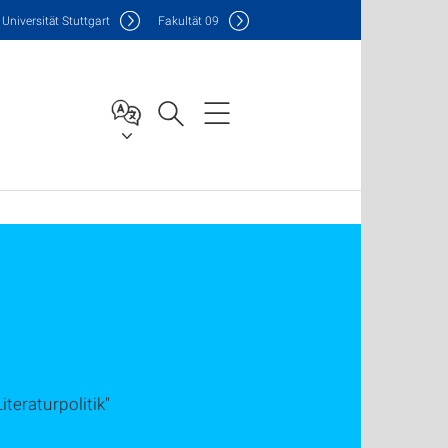
Uni
versität Stuttgart
F
akultät
09
teraturpolitik"