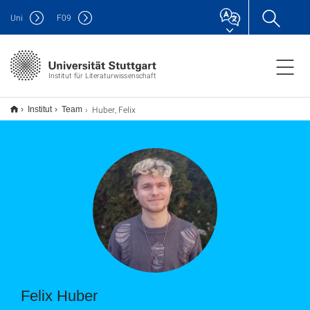
Uni
F
09
Institut für Literaturwissenschaft
Huber, Felix
Institut
Team
Felix Huber