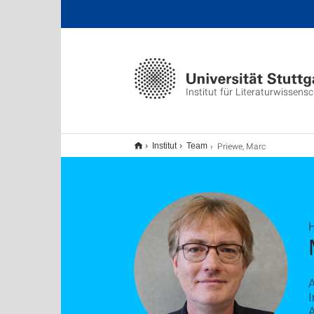
Institut für Literaturwissens
Priewe, Marc
Institut
Team
H
A
I
A