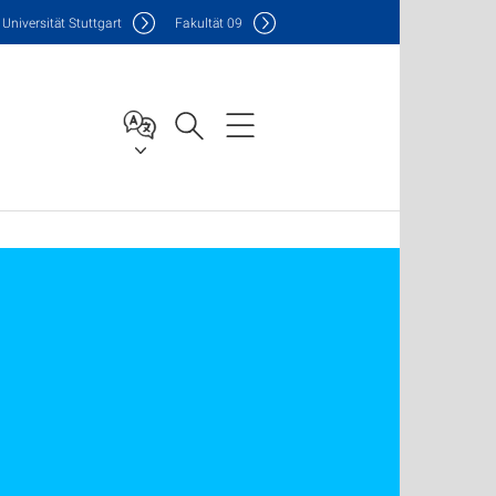
Uni
versität Stuttgart
F
akultät
09