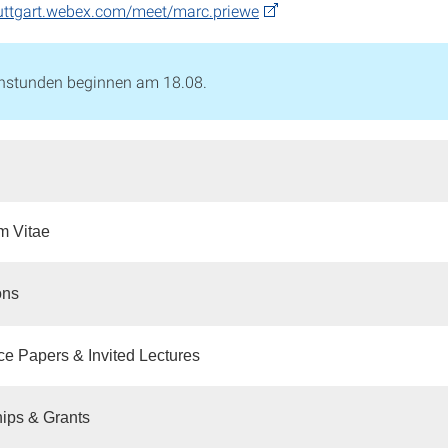
tuttgart.webex.com/meet/marc.priewe
hstunden beginnen am 18.08.
m Vitae
ons
e Papers & Invited Lectures
ips & Grants