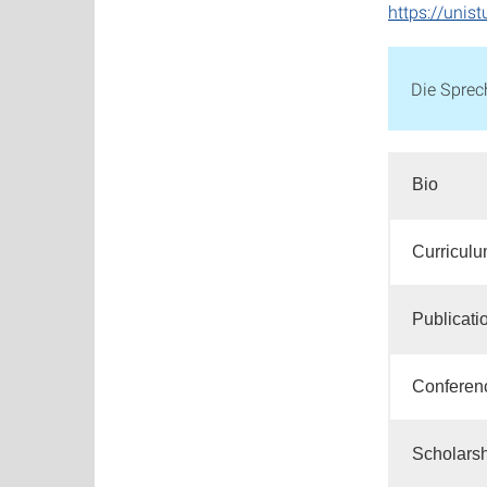
https://unis
Die Sprec
Bio
Curriculu
Publicati
Conferenc
Scholarsh